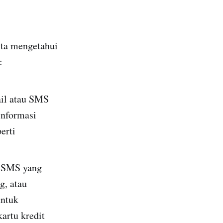
ita mengetahui
:
ail atau SMS
informasi
erti
u SMS yang
g, atau
untuk
artu kredit