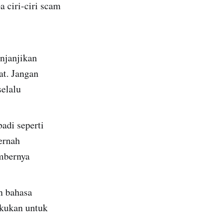
a ciri-ciri scam
njanjikan
at. Jangan
selalu
adi seperti
ernah
umbernya
n bahasa
akukan untuk