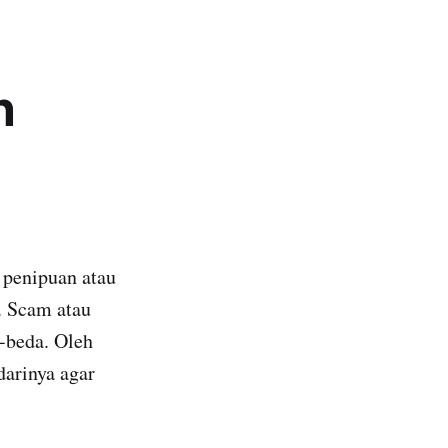
n
 penipuan atau
. Scam atau
-beda. Oleh
darinya agar