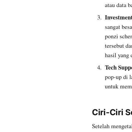
atau data b
Investmen
sangat bes
ponzi sche
tersebut d
hasil yang 
Tech Supp
pop-up di 
untuk memb
Ciri-Ciri 
Setelah mengetah