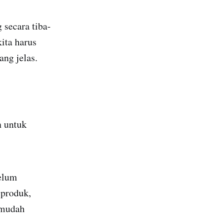
 secara tiba-
kita harus
ang jelas.
n untuk
elum
 produk,
 mudah