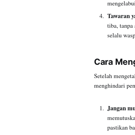
mengelabui
Tawaran ya
tiba, tanpa
selalu was
Cara Men
Setelah mengetah
menghindari peni
Jangan mud
memutuskan
pastikan b