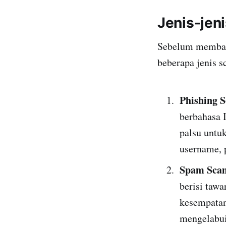
Jenis-jen
Sebelum membaha
beberapa jenis s
Phishing 
berbahasa 
palsu untu
username, 
Spam Sca
berisi tawa
kesempatan
mengelabui