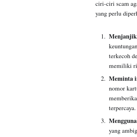
ciri-ciri scam a
yang perlu diper
Menjanjik
keuntungan
terkecoh de
memiliki ri
Meminta i
nomor kart
memberikan
terpercaya.
Menggunak
yang ambigu