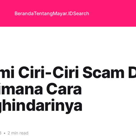
Beranda
Tentang
Mayar.ID
Search
i Ciri-Ciri Scam 
imana Cara
hindarinya
3
•
2 min read