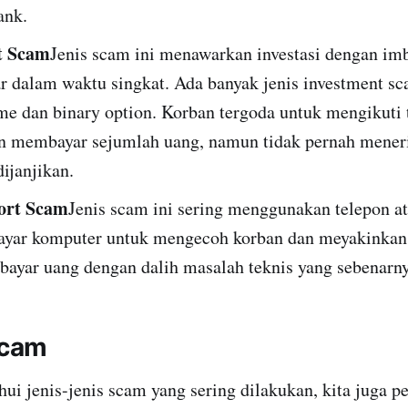
ank.
t Scam
Jenis scam ini menawarkan investasi dengan imb
ar dalam waktu singkat. Ada banyak jenis investment s
me dan binary option. Korban tergoda untuk mengikuti
an membayar sejumlah uang, namun tidak pernah mene
dijanjikan.
ort Scam
Jenis scam ini sering menggunakan telepon a
layar komputer untuk mengecoh korban dan meyakinka
ayar uang dengan dalih masalah teknis yang sebenarny
Scam
ui jenis-jenis scam yang sering dilakukan, kita juga