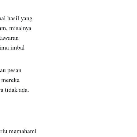
al hasil yang
cam, misalnya
 tawaran
rima imbal
tau pesan
n mereka
a tidak ada.
 perlu memahami