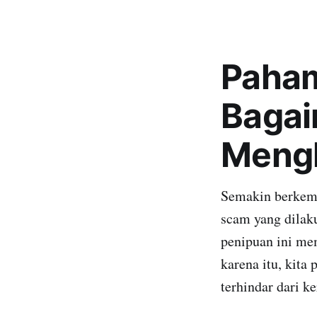
Paham
Bagai
Mengh
Semakin berkemb
scam yang dilak
penipuan ini me
karena itu, kita
terhindar dari k