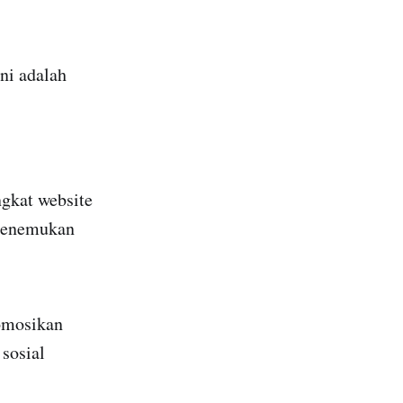
ini adalah
gkat website
 menemukan
romosikan
sosial