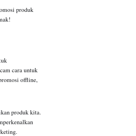
romosi produk
imak!
tuk
acam cara untuk
promosi offline,
kan produk kita.
emperkenalkan
keting.