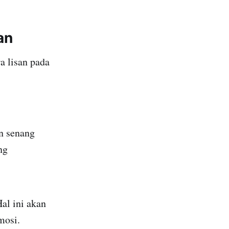
an
a lisan pada
n senang
ng
al ini akan
mosi.