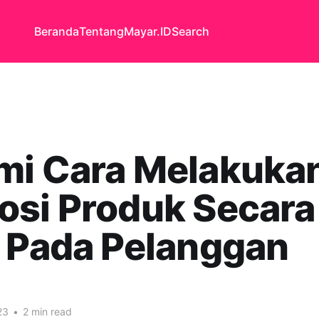
Beranda
Tentang
Mayar.ID
Search
mi Cara Melakuka
osi Produk Secara
 Pada Pelanggan
23
•
2 min read