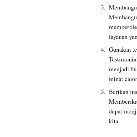
Membangun
Membangun 
memperoleh
layanan yan
Gunakan te
Testimonia
menjadi bu
minat calo
Berikan in
Memberikan
dapat menj
kita.