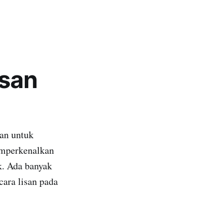
isan
an untuk
mperkenalkan
k. Ada banyak
cara lisan pada