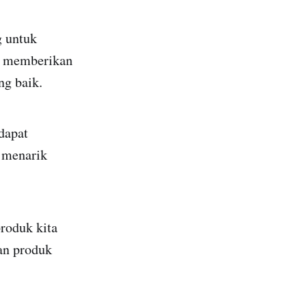
 untuk
n memberikan
ng baik.
dapat
 menarik
roduk kita
an produk