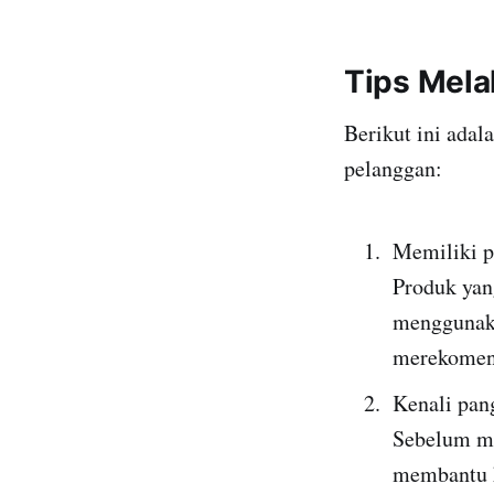
Tips Mela
Berikut ini adal
pelanggan:
Memiliki p
Produk yan
menggunaka
merekomend
Kenali pan
Sebelum mel
membantu k