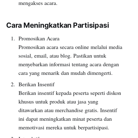
mengakses acara.
Cara Meningkatkan Partisipasi
Promosikan Acara
Promosikan acara secara online melalui media
sosial, email, atau blog. Pastikan untuk
menyebarkan informasi tentang acara dengan
cara yang menarik dan mudah dimengerti.
Berikan Insentif
Berikan insentif kepada peserta seperti diskon
khusus untuk produk atau jasa yang
ditawarkan atau merchandise gratis. Insentif
ini dapat meningkatkan minat peserta dan
memotivasi mereka untuk berpartisipasi.