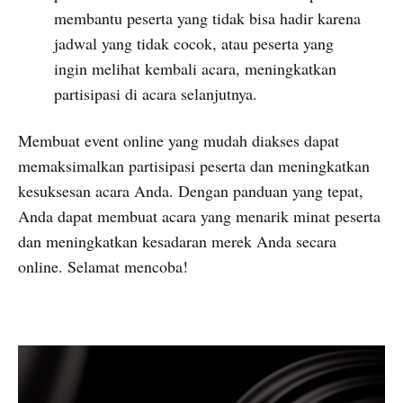
membantu peserta yang tidak bisa hadir karena
jadwal yang tidak cocok, atau peserta yang
ingin melihat kembali acara, meningkatkan
partisipasi di acara selanjutnya.
Membuat event online yang mudah diakses dapat
memaksimalkan partisipasi peserta dan meningkatkan
kesuksesan acara Anda. Dengan panduan yang tepat,
Anda dapat membuat acara yang menarik minat peserta
dan meningkatkan kesadaran merek Anda secara
online. Selamat mencoba!