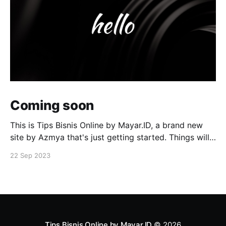
Coming soon
This is Tips Bisnis Online by Mayar.ID, a brand new
site by Azmya that's just getting started. Things will
be up and running here shortly, but you can
22 Sep 2023
subscribe in the meantime if you'd like to stay up to
date and receive emails when new content is
published!
Tips Bisnis Online by Mayar.ID
© 2026