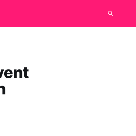
vent
n