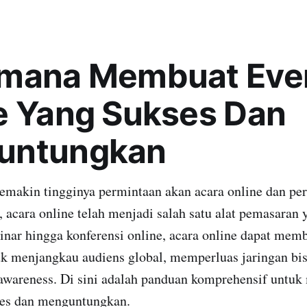
mana Membuat Eve
e Yang Sukses Dan
untungkan
semakin tingginya permintaan akan acara online dan p
l, acara online telah menjadi salah satu alat pemasaran 
binar hingga konferensi online, acara online dapat mem
k menjangkau audiens global, memperluas jaringan bis
wareness. Di sini adalah panduan komprehensif untuk
ses dan menguntungkan.