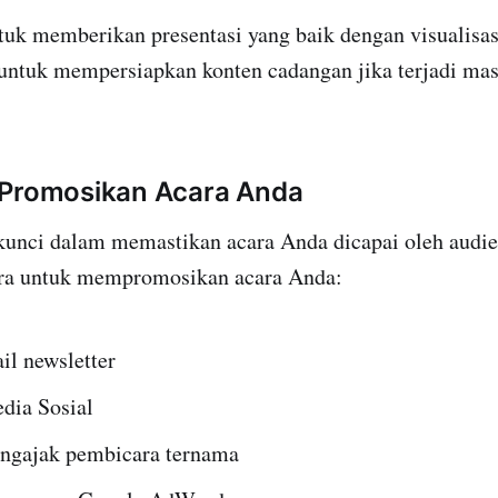
tuk memberikan presentasi yang baik dengan visualisa
 untuk mempersiapkan konten cadangan jika terjadi mas
 Promosikan Acara Anda
kunci dalam memastikan acara Anda dicapai oleh audien
ra untuk mempromosikan acara Anda:
l newsletter
dia Sosial
ngajak pembicara ternama