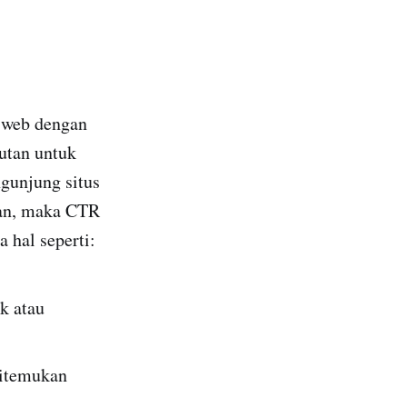
s web dengan
autan untuk
gunjung situs
nan, maka CTR
hal seperti:
k atau
ditemukan