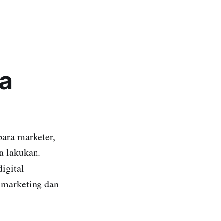
m
ra
para marketer,
a lakukan.
igital
l marketing dan