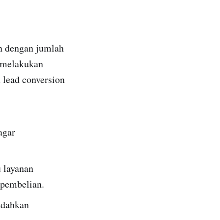
an dengan jumlah
k melakukan
 lead conversion
agar
 layanan
 pembelian.
udahkan