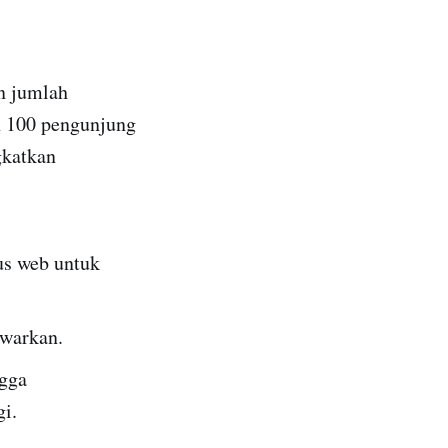
an jumlah
an 100 pengunjung
gkatkan
s web untuk
awarkan.
ngga
i.