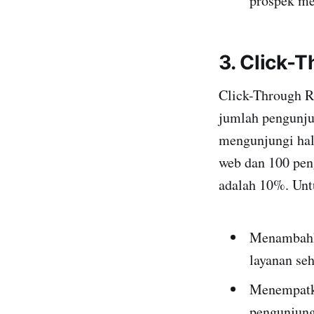
prospek me
3. Click-
Click-Through R
jumlah pengunjun
mengunjungi hal
web dan 100 pen
adalah 10%. Unt
Menambahka
layanan se
Menempatka
pengunjung