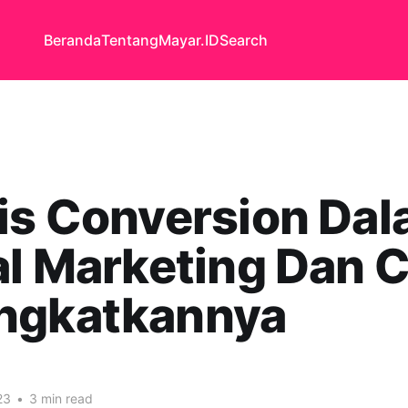
Beranda
Tentang
Mayar.ID
Search
is Conversion Da
al Marketing Dan 
ngkatkannya
23
•
3 min read