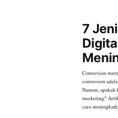
7 Jen
Digit
Meni
Conversion merup
conversion adal
Namun, apakah k
marketing? Artik
cara meningkatk