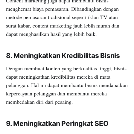
Content marketing juga dapat membantu bisnis
menghemat biaya pemasaran. Dibandingkan dengan
metode pemasaran tradisional seperti iklan TV atau
surat kabar, content marketing jauh lebih murah dan
dapat menghasilkan hasil yang lebih baik.
8. Meningkatkan Kredibilitas Bisnis
Dengan membuat konten yang berkualitas tinggi, bisnis
dapat meningkatkan kredibilitas mereka di mata
pelanggan. Hal ini dapat membantu bisnis mendapatkan
kepercayaan pelanggan dan membantu mereka
membedakan diri dari pesaing.
9. Meningkatkan Peringkat SEO