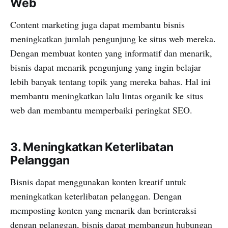
Web
Content marketing juga dapat membantu bisnis
meningkatkan jumlah pengunjung ke situs web mereka.
Dengan membuat konten yang informatif dan menarik,
bisnis dapat menarik pengunjung yang ingin belajar
lebih banyak tentang topik yang mereka bahas. Hal ini
membantu meningkatkan lalu lintas organik ke situs
web dan membantu memperbaiki peringkat SEO.
3. Meningkatkan Keterlibatan
Pelanggan
Bisnis dapat menggunakan konten kreatif untuk
meningkatkan keterlibatan pelanggan. Dengan
memposting konten yang menarik dan berinteraksi
dengan pelanggan, bisnis dapat membangun hubungan