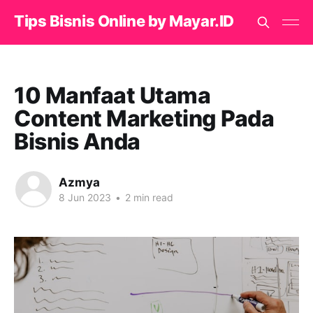
Tips Bisnis Online by Mayar.ID
10 Manfaat Utama
Content Marketing Pada
Bisnis Anda
Azmya
8 Jun 2023
•
2 min read